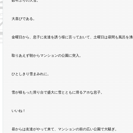
数年ぶりの大雪。
大喜びである。
金曜日から、息子に友達を誘う様に言っておいて、土曜日は昼間も風呂を沸
取りあえず朝からマンションの公園に突入。
ひとしきり雪まみれに。
雪が積もった滑り台で盛大に雪とともに滑るアホな息子。
いいね！
昼からは友達がやって来て、マンションの前の広い公園で大騒ぎ。